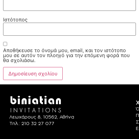
Ιστότοπος
Αποθήκευσε το όνομά μου, email, και τον ιστότοπο
μου σε αυτόν τον πλοηγό για την επόμενη φορά που
θα σχολιάσω.
Χ
Ό
Π
Λεωχάρους 8, 10562, Αθήνα
Σ
Τηλ.: 210 32 27 077
Ε