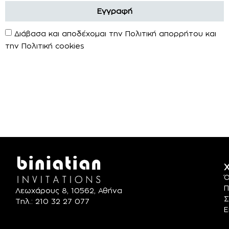
Εγγραφή
Διάβασα και αποδέχομαι την Πολιτική απορρήτου και
την Πολιτική cookies
Χ
Ό
Π
Λεωχάρους 8, 10562, Αθήνα
Σ
Τηλ.: 210 32 27 077
Ε