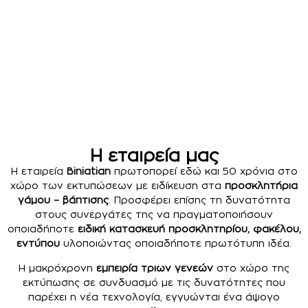
Προσκλητήρια
Προσκλητήρια
Προσκλητήρια
Βάπτισης
Βάπτισης
Γάμου
Δείτε
Δείτε
Δείτε
Περισσότερα
Περισσότερα
Περισσότερα
Η εταιρεία μας
Η εταιρεία
Biniatian
πρωτοπορεί εδώ και 50 χρόνια στο
χώρο των εκτυπώσεων με ειδίκευση στα
προσκλητήρια
γάμου – βάπτισης
. Προσφέρει επίσης τη δυνατότητα
στους συνεργάτες της να πραγματοποιήσουν
οποιαδήποτε
ειδική κατασκευή προσκλητηρίου, φακέλου,
εντύπου
υλοποιώντας οποιαδήποτε πρωτότυπη ιδέα.
Η μακρόχρονη
εμπειρία τριων γενεών
στο χώρο της
εκτύπωσης σε συνδυασμό με τις δυνατότητες που
παρέχει η νέα τεχνολογία, εγγυώνται ένα άψογο