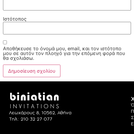
Ιστότοπος
Αποθήκευσε το όνομά μου, email, και τον ιστότοπο
μου σε αυτόν τον πλοηγό για την επόμενη φορά που
θα σχολιάσω.
Χ
Ό
Π
Λεωχάρους 8, 10562, Αθήνα
Σ
Τηλ.: 210 32 27 077
Ε