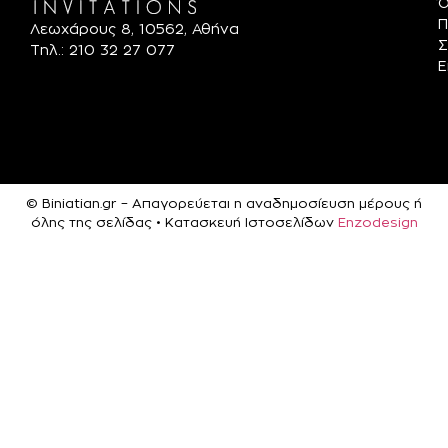
Ό
Π
Λεωχάρους 8, 10562, Αθήνα
Σ
Τηλ.: 210 32 27 077
Ε
© Biniatian.gr – Απαγορεύεται η αναδημοσίευση μέρους ή
όλης της σελίδας • Κατασκευή Ιστοσελίδων
Enzodesign