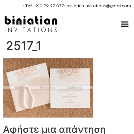
• Τηλ.: 210 32 27 077
• biniatian.invitations@gmail.com
Οικογενειακές 
Εταιρικά Δώρα & 
2517_1
Αφήστε μια απάντηση