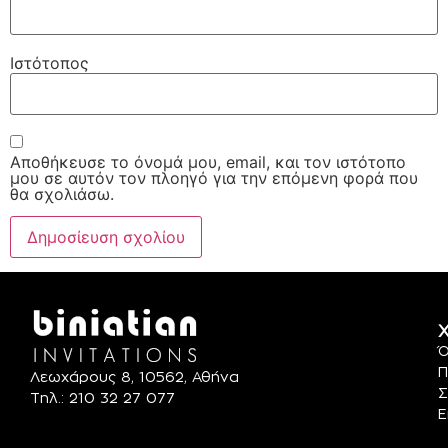
Ιστότοπος
Αποθήκευσε το όνομά μου, email, και τον ιστότοπο
μου σε αυτόν τον πλοηγό για την επόμενη φορά που
θα σχολιάσω.
Χ
Ό
Π
Λεωχάρους 8, 10562, Αθήνα
Σ
Τηλ.: 210 32 27 077
Ε