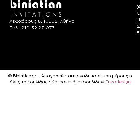
Χ
Ό
Π
Λεωχάρους 8, 10562, Αθήνα
Σ
Τηλ.: 210 32 27 077
Ε
© Biniatian.gr – Απαγορεύεται η αναδημοσίευση μέρους ή
όλης της σελίδας • Κατασκευή Ιστοσελίδων
Enzodesign