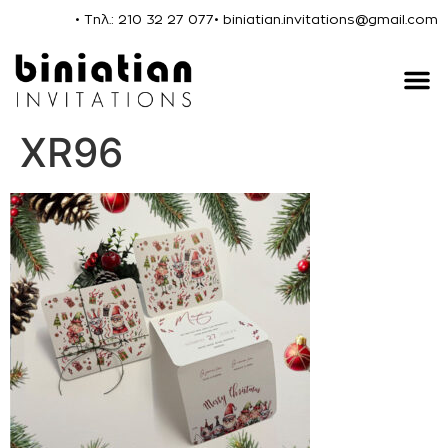
• Τηλ.: 210 32 27 077
• biniatian.invitations@gmail.com
XR96