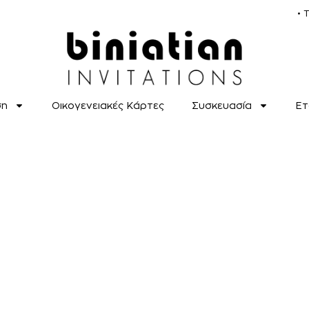
• 
ση
Οικογενειακές Κάρτες
Συσκευασία
Ετ