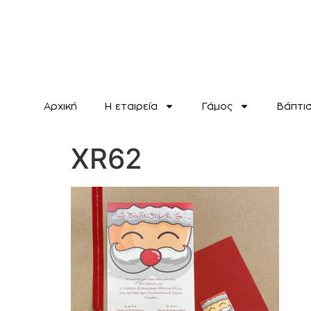
Αρχική
H εταιρεία
Γάμος
Βάπτι
XR62