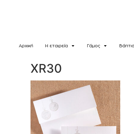
Αρχική
H εταιρεία
Γάμος
Βάπτι
XR30