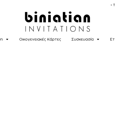
• 
ση
Οικογενειακές Κάρτες
Συσκευασία
Ετ