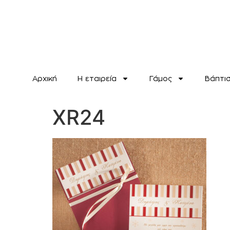
Αρχική
H εταιρεία
Γάμος
Βάπτι
XR24