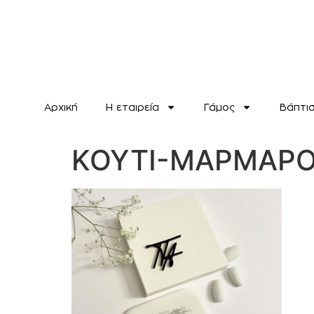
Αρχική
H εταιρεία
Γάμος
Βάπτι
ΚΟΥΤΙ-ΜΑΡΜΑΡ