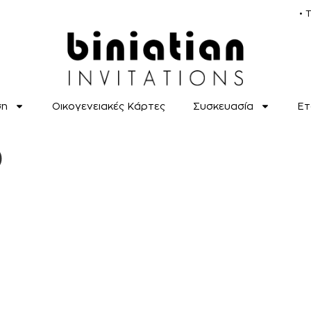
• 
ση
Οικογενειακές Κάρτες
Συσκευασία
Ετ
Ο