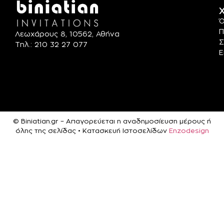
Χ
Ό
Π
Λεωχάρους 8, 10562, Αθήνα
Σ
Τηλ.: 210 32 27 077
Ε
© Biniatian.gr – Απαγορεύεται η αναδημοσίευση μέρους ή
όλης της σελίδας • Κατασκευή Ιστοσελίδων
Enzodesign