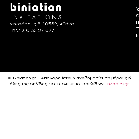
Χ
Ό
Π
Λεωχάρους 8, 10562, Αθήνα
Σ
Τηλ.: 210 32 27 077
Ε
© Biniatian.gr – Απαγορεύεται η αναδημοσίευση μέρους ή
όλης της σελίδας • Κατασκευή Ιστοσελίδων
Enzodesign