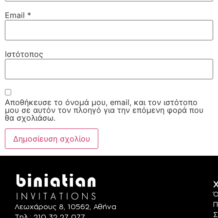
Email
*
Ιστότοπος
Αποθήκευσε το όνομά μου, email, και τον ιστότοπο
μου σε αυτόν τον πλοηγό για την επόμενη φορά που
θα σχολιάσω.
Χ
Ό
Π
Λεωχάρους 8, 10562, Αθήνα
Σ
Τηλ.: 210 32 27 077