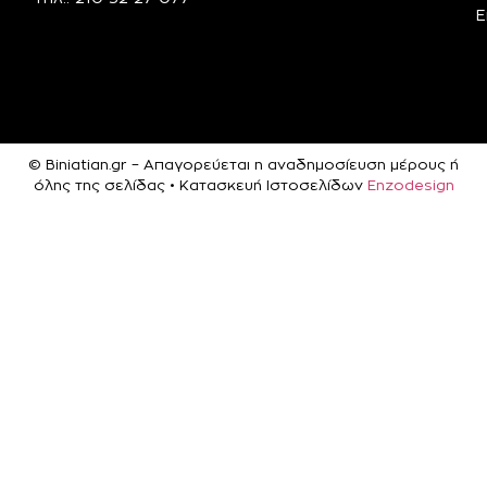
Ε
© Biniatian.gr – Απαγορεύεται η αναδημοσίευση μέρους ή
όλης της σελίδας • Κατασκευή Ιστοσελίδων
Enzodesign