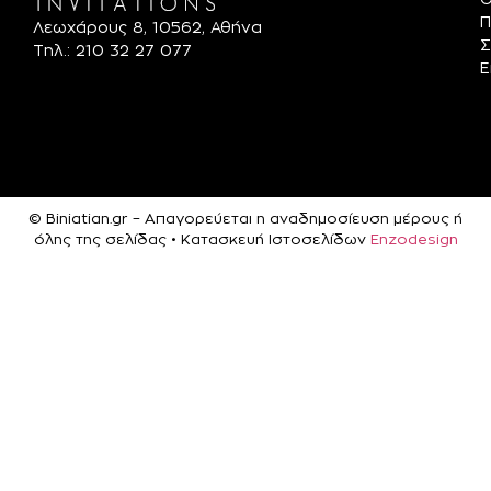
Π
Λεωχάρους 8, 10562, Αθήνα
Σ
Τηλ.: 210 32 27 077
Ε
© Biniatian.gr – Απαγορεύεται η αναδημοσίευση μέρους ή
όλης της σελίδας • Κατασκευή Ιστοσελίδων
Enzodesign