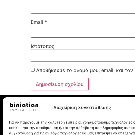
Email
*
Ιστότοπος
Αποθήκευσε το όνομά μου, email, και τον
Διαχείριση Συγκατάθεσης
Για να παρέχουμε την καλύτερη εμπειρία, χρησιμοποιούμε τεχνολογίες
Λεωχάρους 8, 10562, Αθήνα
cookies για την αποθήκευση ή/και την πρόσβαση σε πληροφορίες συσκ
Τηλ.: 210 32 27 077
συγκατάθεση για τις εν λόγω τεχνολογίες θα μας επιτρέψει να επεξεργ