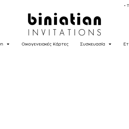
• 
ση
Οικογενειακές Κάρτες
Συσκευασία
Ετ