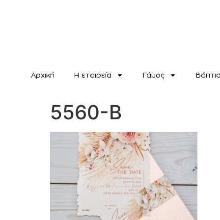
Αρχική
H εταιρεία
Γάμος
Βάπτι
5560-B