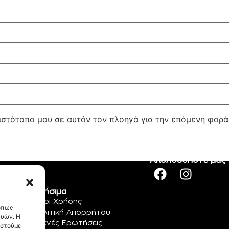
 ιστότοπο μου σε αυτόν τον πλοηγό για την επόμενη φορ
Ακολουθήστε μας
Χρήσιμα
Όροι Χρήσης
 όπως
Πολιτική Απορρήτου
ευών. Η
Συχνές Ερωτήσεις
αστούμε