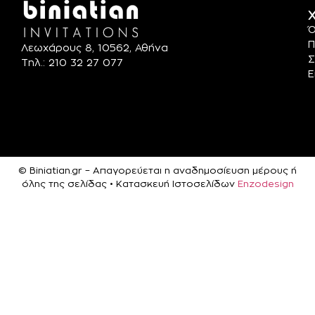
Χ
Ό
Π
Λεωχάρους 8, 10562, Αθήνα
Σ
Τηλ.: 210 32 27 077
Ε
© Biniatian.gr – Απαγορεύεται η αναδημοσίευση μέρους ή
όλης της σελίδας • Κατασκευή Ιστοσελίδων
Enzodesign