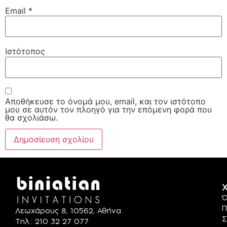
Email
*
Ιστότοπος
Αποθήκευσε το όνομά μου, email, και τον ιστότοπο
μου σε αυτόν τον πλοηγό για την επόμενη φορά που
θα σχολιάσω.
Χ
Ό
Π
Λεωχάρους 8, 10562, Αθήνα
Σ
Τηλ.: 210 32 27 077