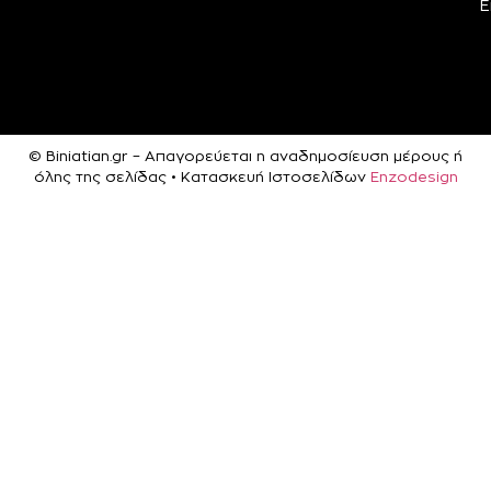
Ε
© Biniatian.gr – Απαγορεύεται η αναδημοσίευση μέρους ή
όλης της σελίδας • Κατασκευή Ιστοσελίδων
Enzodesign