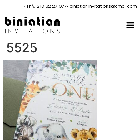
• Τηλ.: 210 32 27 077
• biniatian.invitations@gmail.com
5525