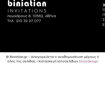
Χ
Ό
Π
Λεωχάρους 8, 10562, Αθήνα
Σ
Τηλ.: 210 32 27 077
Ε
© Biniatian.gr – Απαγορεύεται η αναδημοσίευση μέρους ή
όλης της σελίδας • Κατασκευή Ιστοσελίδων
Enzodesign