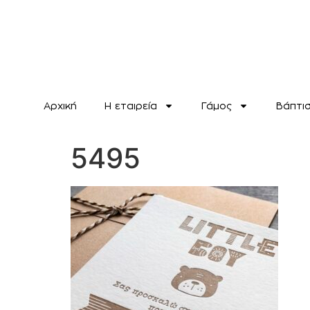
Αρχική
H εταιρεία
Γάμος
Βάπτι
5495