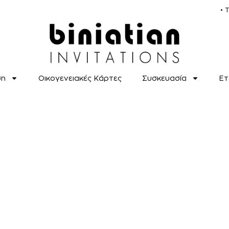
• 
ση
Οικογενειακές Κάρτες
Συσκευασία
Ετ