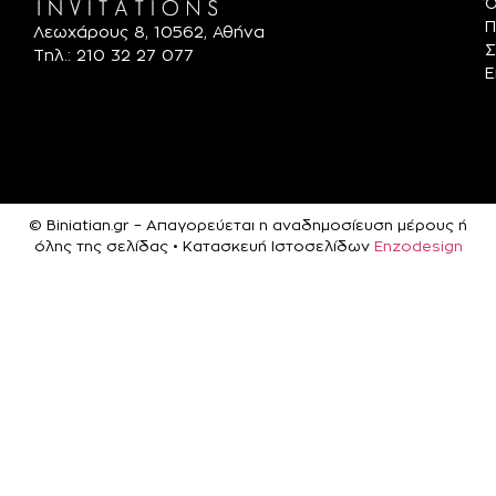
Ό
Π
Λεωχάρους 8, 10562, Αθήνα
Σ
Τηλ.: 210 32 27 077
Ε
© Biniatian.gr – Απαγορεύεται η αναδημοσίευση μέρους ή
όλης της σελίδας • Κατασκευή Ιστοσελίδων
Enzodesign