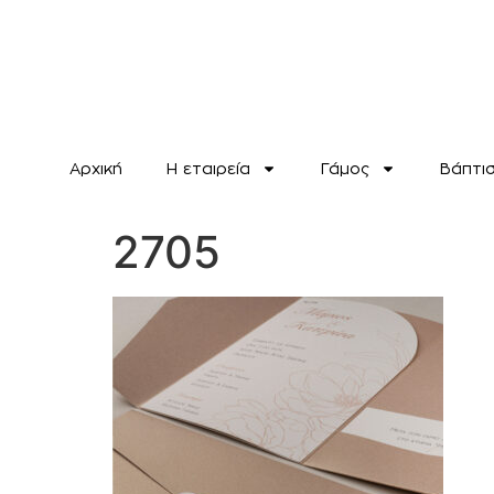
Αρχική
H εταιρεία
Γάμος
Βάπτι
2705