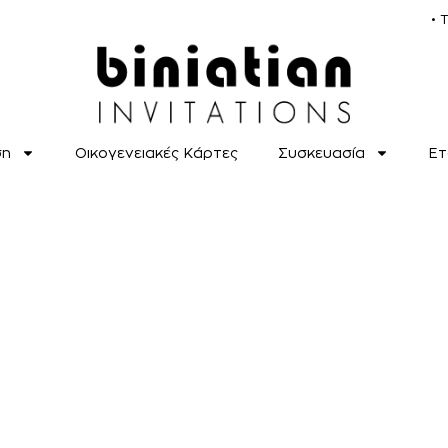
• 
ση
Οικογενειακές Κάρτες
Συσκευασία
Ετ