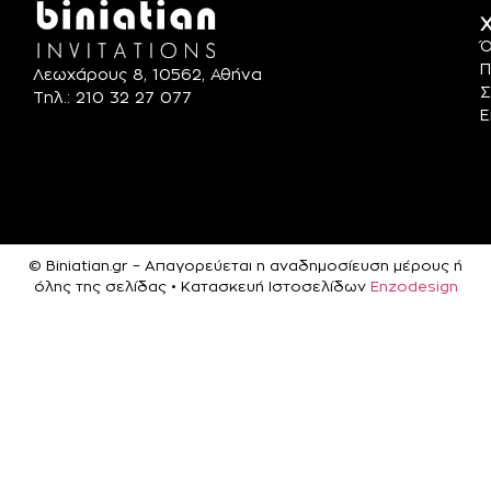
Χ
Ό
Π
Λεωχάρους 8, 10562, Αθήνα
Σ
Τηλ.: 210 32 27 077
Ε
© Biniatian.gr – Απαγορεύεται η αναδημοσίευση μέρους ή
όλης της σελίδας • Κατασκευή Ιστοσελίδων
Enzodesign