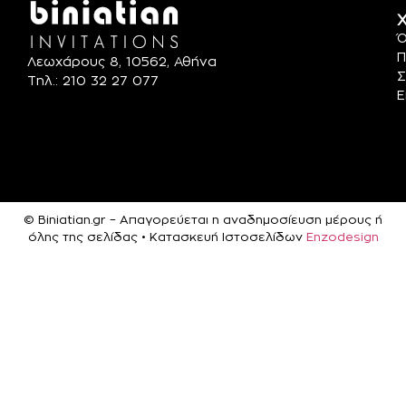
Χ
Ό
Π
Λεωχάρους 8, 10562, Αθήνα
Σ
Τηλ.: 210 32 27 077
Ε
© Biniatian.gr – Απαγορεύεται η αναδημοσίευση μέρους ή
όλης της σελίδας • Κατασκευή Ιστοσελίδων
Enzodesign