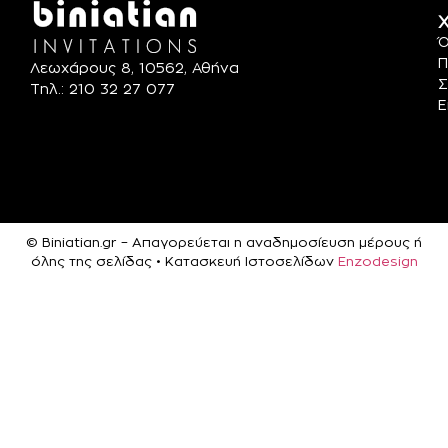
Χ
Ό
Π
Λεωχάρους 8, 10562, Αθήνα
Σ
Τηλ.: 210 32 27 077
Ε
© Biniatian.gr – Απαγορεύεται η αναδημοσίευση μέρους ή
όλης της σελίδας • Κατασκευή Ιστοσελίδων
Enzodesign