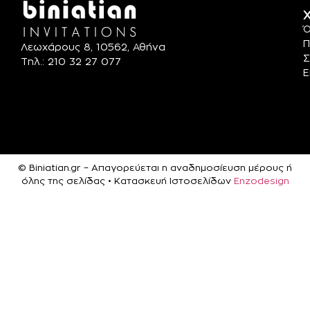
Χ
Ό
Π
Λεωχάρους 8, 10562, Αθήνα
Σ
Τηλ.: 210 32 27 077
Ε
© Biniatian.gr – Απαγορεύεται η αναδημοσίευση μέρους ή
όλης της σελίδας • Κατασκευή Ιστοσελίδων
Enzodesign