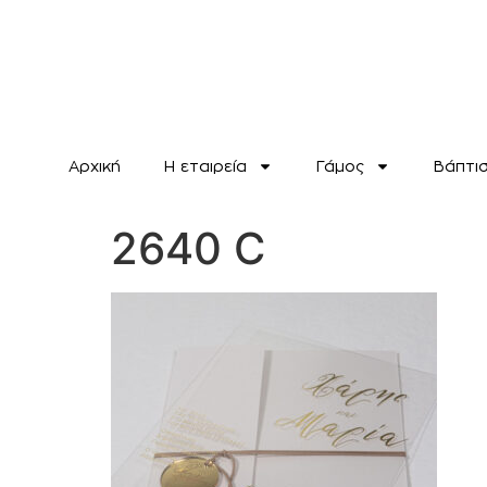
Αρχική
H εταιρεία
Γάμος
Βάπτι
2640 C