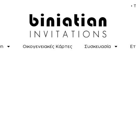
• 
ση
Οικογενειακές Κάρτες
Συσκευασία
Ετ