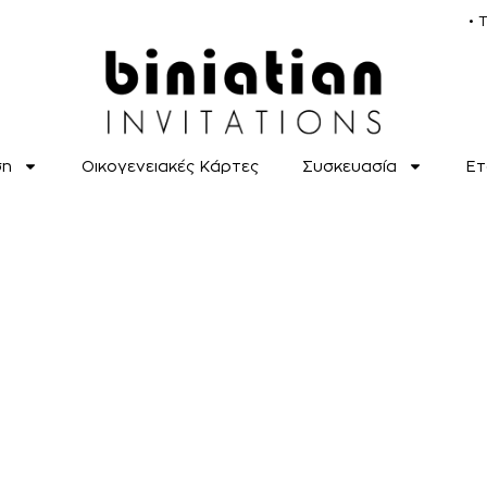
• 
ση
Οικογενειακές Κάρτες
Συσκευασία
Ετ