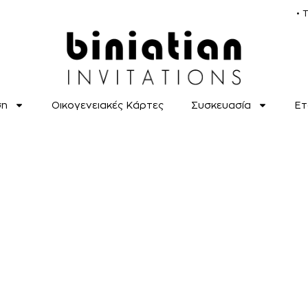
• 
ση
Οικογενειακές Κάρτες
Συσκευασία
Ετ