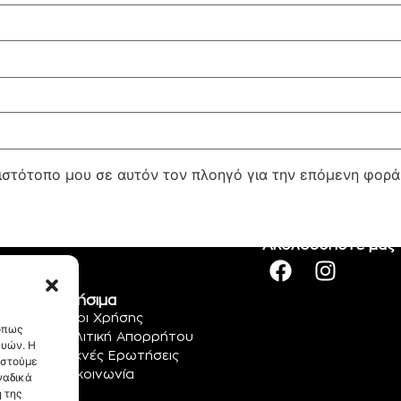
 ιστότοπο μου σε αυτόν τον πλοηγό για την επόμενη φορ
Ακολουθήστε μας
Χρήσιμα
Όροι Χρήσης
 όπως
Πολιτική Απορρήτου
ευών. Η
Συχνές Ερωτήσεις
αστούμε
Επικοινωνία
ναδικά
 της