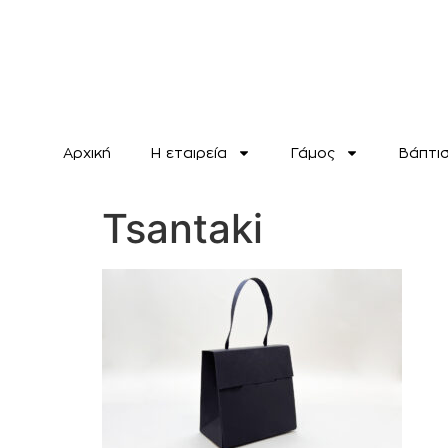
Αρχική
H εταιρεία
Γάμος
Βάπτι
Tsantaki