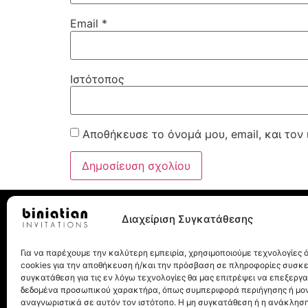
Email
*
Ιστότοπος
Αποθήκευσε το όνομά μου, email, και τον
Διαχείριση Συγκατάθεσης
Για να παρέχουμε την καλύτερη εμπειρία, χρησιμοποιούμε τεχνολογίες
Λεωχάρους 8, 10562, Αθήνα
cookies για την αποθήκευση ή/και την πρόσβαση σε πληροφορίες συσκ
Τηλ.: 210 32 27 077
συγκατάθεση για τις εν λόγω τεχνολογίες θα μας επιτρέψει να επεξεργ
δεδομένα προσωπικού χαρακτήρα, όπως συμπεριφορά περιήγησης ή μο
αναγνωριστικά σε αυτόν τον ιστότοπο. Η μη συγκατάθεση ή η ανάκληση