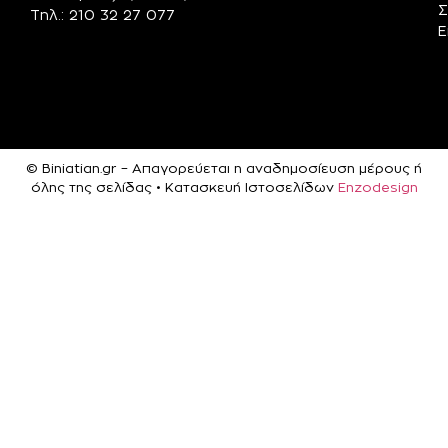
Σ
Τηλ.: 210 32 27 077
Ε
© Biniatian.gr – Απαγορεύεται η αναδημοσίευση μέρους ή
όλης της σελίδας • Κατασκευή Ιστοσελίδων
Enzodesign