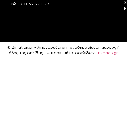
Σ
Τηλ.: 210 32 27 077
Ε
© Biniatian.gr – Απαγορεύεται η αναδημοσίευση μέρους ή
όλης της σελίδας • Κατασκευή Ιστοσελίδων
Enzodesign