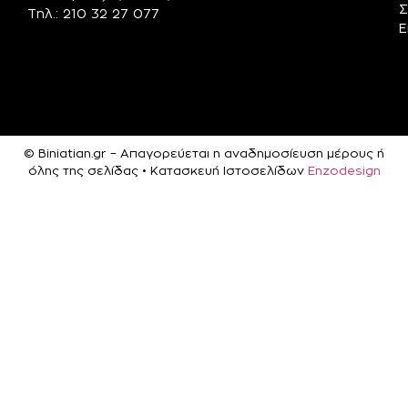
Σ
Τηλ.: 210 32 27 077
Ε
© Biniatian.gr – Απαγορεύεται η αναδημοσίευση μέρους ή
όλης της σελίδας • Κατασκευή Ιστοσελίδων
Enzodesign