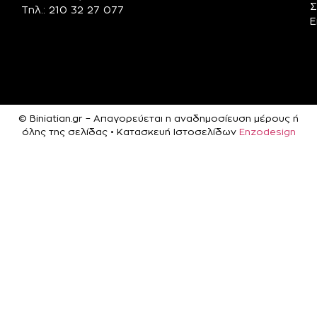
Σ
Τηλ.: 210 32 27 077
Ε
© Biniatian.gr – Απαγορεύεται η αναδημοσίευση μέρους ή
όλης της σελίδας • Κατασκευή Ιστοσελίδων
Enzodesign