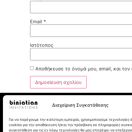
Email
*
Ιστότοπος
Αποθήκευσε το όνομά μου, email, και τον
Διαχείριση Συγκατάθεσης
Για να παρέχουμε την καλύτερη εμπειρία, χρησιμοποιούμε τεχνολογίες
Λεωχάρους 8, 10562, Αθήνα
cookies για την αποθήκευση ή/και την πρόσβαση σε πληροφορίες συσκ
Τηλ.: 210 32 27 077
συγκατάθεση για τις εν λόγω τεχνολογίες θα μας επιτρέψει να επεξεργ