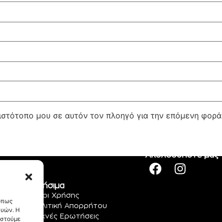
 ιστότοπο μου σε αυτόν τον πλοηγό για την επόμενη φορ
Ακολουθήστε μας
Χρήσιμα
Όροι Χρήσης
 όπως
Πολιτική Απορρήτου
ευών. Η
Συχνές Ερωτήσεις
αστούμε