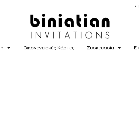
• 
ση
Οικογενειακές Κάρτες
Συσκευασία
Ετ