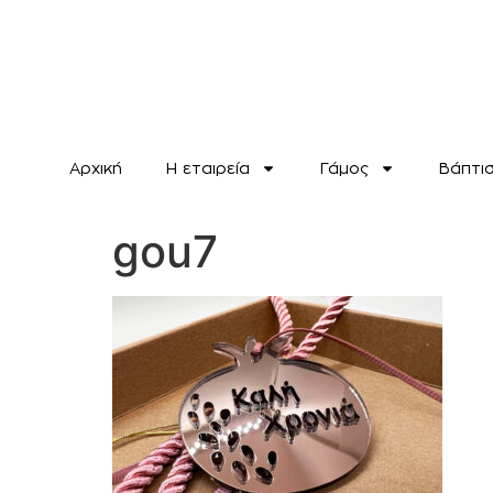
Αρχική
H εταιρεία
Γάμος
Βάπτι
gou7