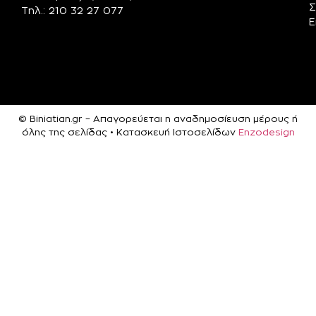
Σ
Τηλ.: 210 32 27 077
Ε
© Biniatian.gr – Απαγορεύεται η αναδημοσίευση μέρους ή
όλης της σελίδας • Κατασκευή Ιστοσελίδων
Enzodesign