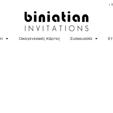
• 
ση
Οικογενειακές Κάρτες
Συσκευασία
Ετ