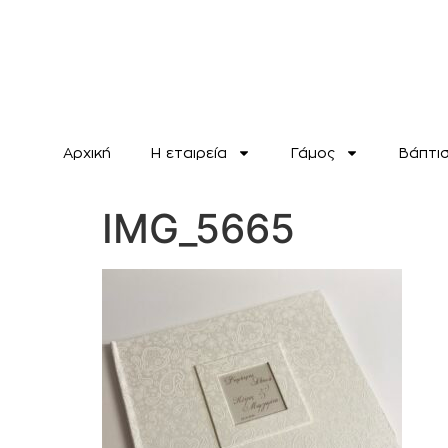
Αρχική
H εταιρεία
Γάμος
Βάπτι
IMG_5665