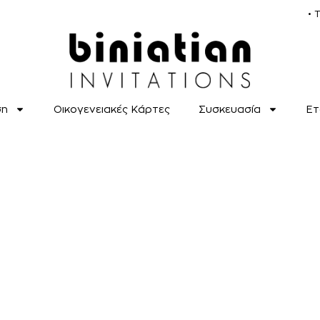
• 
ση
Οικογενειακές Κάρτες
Συσκευασία
Ετ