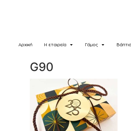
Αρχική
H εταιρεία
Γάμος
Βάπτι
G90