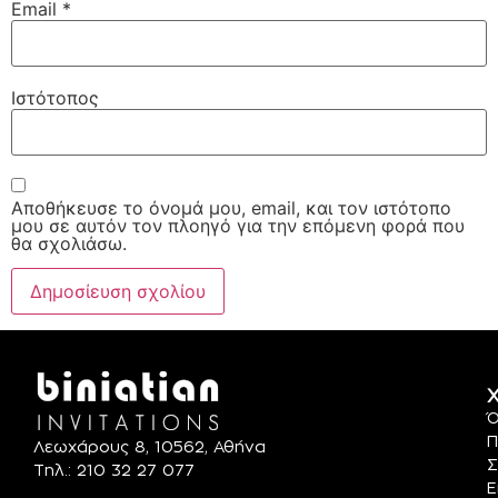
Email
*
Ιστότοπος
Αποθήκευσε το όνομά μου, email, και τον ιστότοπο
μου σε αυτόν τον πλοηγό για την επόμενη φορά που
θα σχολιάσω.
Χ
Ό
Π
Λεωχάρους 8, 10562, Αθήνα
Σ
Τηλ.: 210 32 27 077
Ε