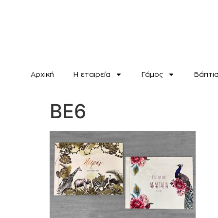
Αρχική
H εταιρεία
Γάμος
Βάπτι
BE6