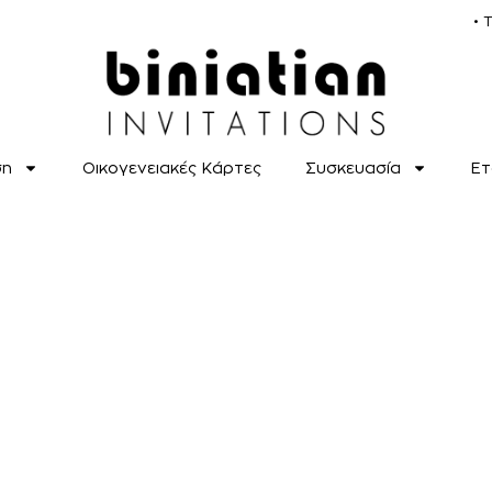
• 
ση
Οικογενειακές Κάρτες
Συσκευασία
Ετ