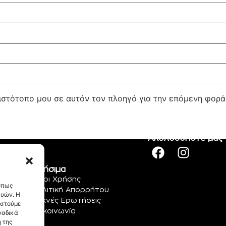
 ιστότοπο μου σε αυτόν τον πλοηγό για την επόμενη φορ
Ακολουθήστε μας
Χρήσιμα
Όροι Χρήσης
 όπως
Πολιτική Απορρήτου
ευών. Η
Συχνές Ερωτήσεις
αστούμε
Επικοινωνία
ναδικά
 της