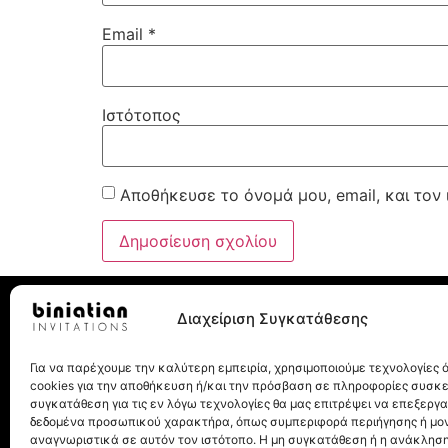
Email
*
Ιστότοπος
Αποθήκευσε το όνομά μου, email, και τον
Διαχείριση Συγκατάθεσης
Για να παρέχουμε την καλύτερη εμπειρία, χρησιμοποιούμε τεχνολογίες
Λεωχάρους 8, 10562, Αθήνα
cookies για την αποθήκευση ή/και την πρόσβαση σε πληροφορίες συσκ
Τηλ.: 210 32 27 077
συγκατάθεση για τις εν λόγω τεχνολογίες θα μας επιτρέψει να επεξεργ
δεδομένα προσωπικού χαρακτήρα, όπως συμπεριφορά περιήγησης ή μο
αναγνωριστικά σε αυτόν τον ιστότοπο. Η μη συγκατάθεση ή η ανάκληση