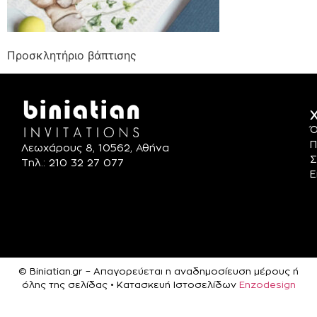
Προσκλητήριο βάπτισης
Χ
Ό
Π
Λεωχάρους 8, 10562, Αθήνα
Σ
Τηλ.: 210 32 27 077
Ε
© Biniatian.gr – Απαγορεύεται η αναδημοσίευση μέρους ή
όλης της σελίδας • Κατασκευή Ιστοσελίδων
Enzodesign