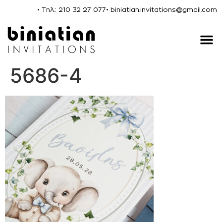
• Τηλ.: 210 32 27 077
• biniatian.invitations@gmail.com
5686-4