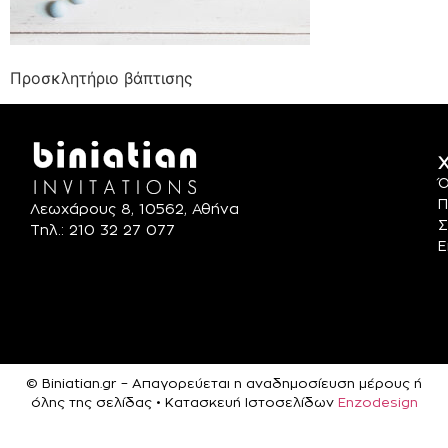
Προσκλητήριο βάπτισης
Χ
Ό
Π
Λεωχάρους 8, 10562, Αθήνα
Σ
Τηλ.: 210 32 27 077
Ε
© Biniatian.gr – Απαγορεύεται η αναδημοσίευση μέρους ή
όλης της σελίδας • Κατασκευή Ιστοσελίδων
Enzodesign