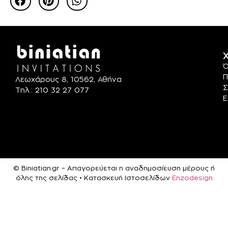
Χ
Ό
Π
Λεωχάρους 8, 10562, Αθήνα
Σ
Τηλ.: 210 32 27 077
Ε
© Biniatian.gr – Απαγορεύεται η αναδημοσίευση μέρους ή
όλης της σελίδας • Κατασκευή Ιστοσελίδων
Enzodesign