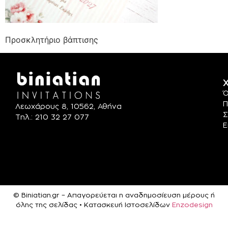
Προσκλητήριο βάπτισης
Χ
Ό
Π
Λεωχάρους 8, 10562, Αθήνα
Σ
Τηλ.: 210 32 27 077
Ε
© Biniatian.gr – Απαγορεύεται η αναδημοσίευση μέρους ή
όλης της σελίδας • Κατασκευή Ιστοσελίδων
Enzodesign