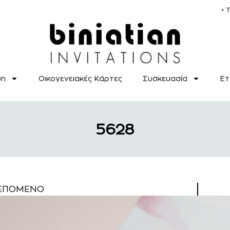
• 
ση
Οικογενειακές Κάρτες
Συσκευασία
Ετ
5628
ΕΠΌΜΕΝΟ