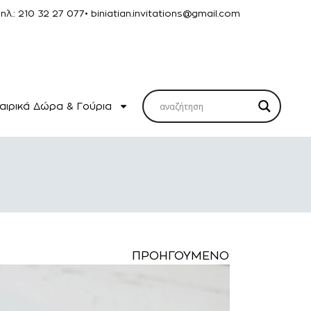
Τηλ.: 210 32 27 077
• biniatian.invitations@gmail.com
αιρικά Δώρα & Γούρια
ΠΡΟΗΓΟΎΜΕΝΟ