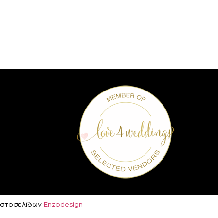
ή Ιστοσελίδων
Enzodesign