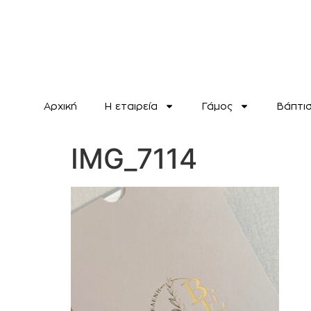
Αρχική
H εταιρεία
Γάμος
Βάπτι
IMG_7114