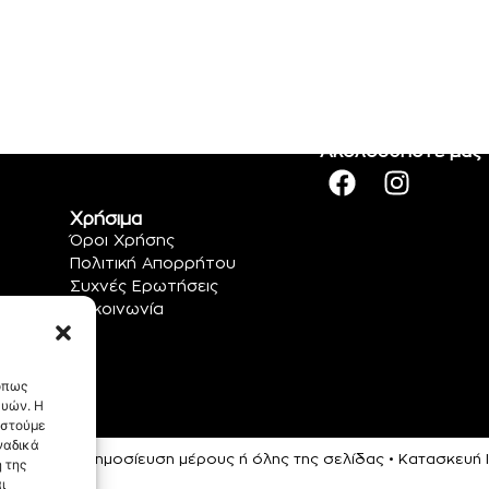
Ακολουθήστε μας
Χρήσιμα
Όροι Χρήσης
Πολιτική Απορρήτου
Συχνές Ερωτήσεις
Επικοινωνία
 όπως
ευών. Η
αστούμε
ναδικά
ρεύεται η αναδημοσίευση μέρους ή όλης της σελίδας • Κατασκευ
 της
ι