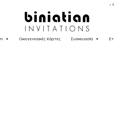
• 
ση
Οικογενειακές Κάρτες
Συσκευασία
Ετ