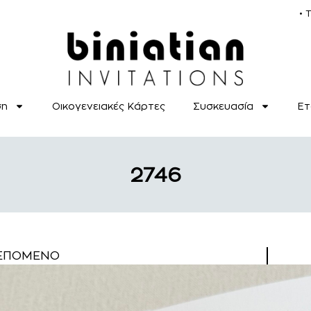
• 
ση
Οικογενειακές Κάρτες
Συσκευασία
Ετ
2746
ΕΠΌΜΕΝΟ