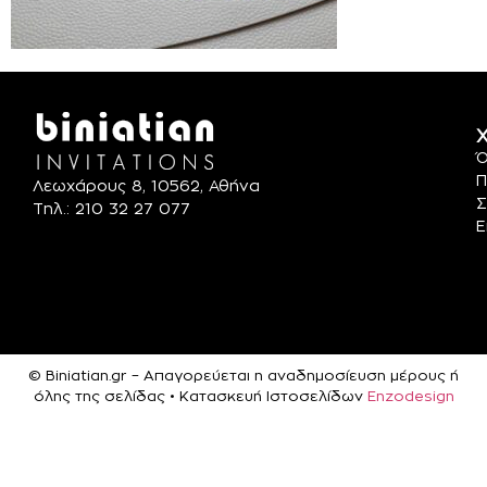
Χ
Ό
Π
Λεωχάρους 8, 10562, Αθήνα
Σ
Τηλ.: 210 32 27 077
Ε
© Biniatian.gr – Απαγορεύεται η αναδημοσίευση μέρους ή
όλης της σελίδας • Κατασκευή Ιστοσελίδων
Enzodesign