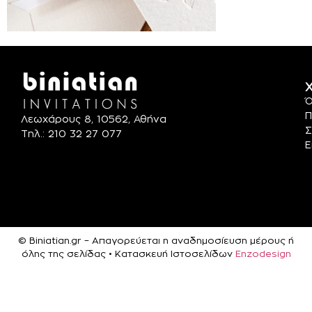
Χ
Ό
Π
Λεωχάρους 8, 10562, Αθήνα
Σ
Τηλ.: 210 32 27 077
Ε
© Biniatian.gr – Απαγορεύεται η αναδημοσίευση μέρους ή
όλης της σελίδας • Κατασκευή Ιστοσελίδων
Enzodesign