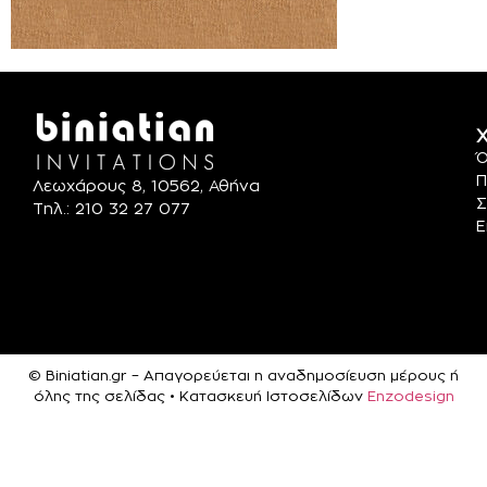
Χ
Ό
Π
Λεωχάρους 8, 10562, Αθήνα
Σ
Τηλ.: 210 32 27 077
Ε
© Biniatian.gr – Απαγορεύεται η αναδημοσίευση μέρους ή
όλης της σελίδας • Κατασκευή Ιστοσελίδων
Enzodesign