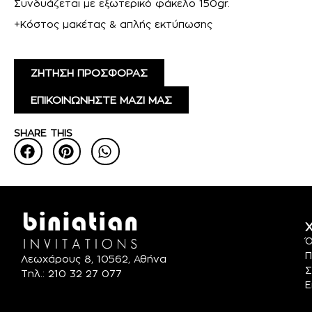
Συνδυάζεται με εξωτερικό φάκελο 150gr.
+Κόστος μακέτας & απλής εκτύπωσης
ΖΗΤΗΣΗ ΠΡΟΣΦΟΡΑΣ
ΕΠΙΚΟΙΝΩΝΗΣΤΕ ΜΑΖΙ ΜΑΣ
SHARE THIS
Χ
Ό
Π
Λεωχάρους 8, 10562, Αθήνα
Σ
Τηλ.: 210 32 27 077
Ε