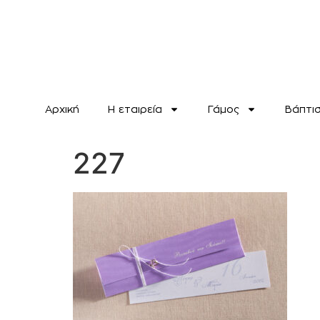
Αρχική
H εταιρεία
Γάμος
Βάπτι
227