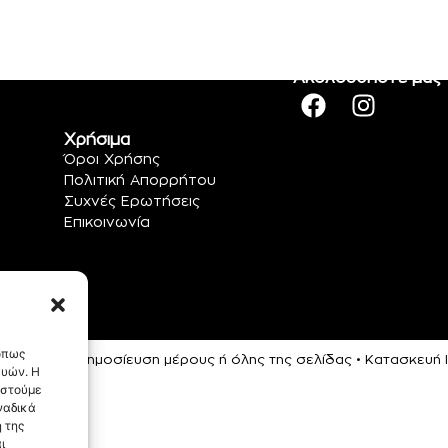
Ακολουθήστε μας
Χρήσιμα
Όροι Χρήσης
Πολιτική Απορρήτου
Συχνές Ερωτήσεις
Επικοινωνία
 όπως
ρεύεται η αναδημοσίευση μέρους ή όλης της σελίδας • Κατασκευ
ευών. Η
αστούμε
ναδικά
 της
ι