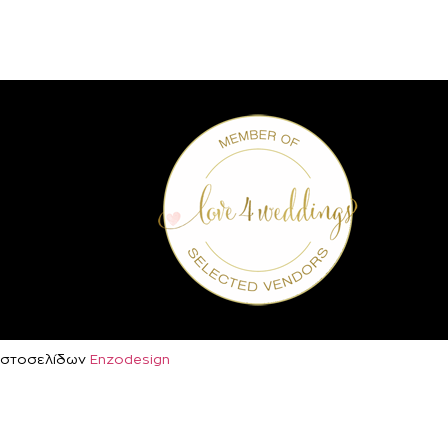
ή Ιστοσελίδων
Enzodesign