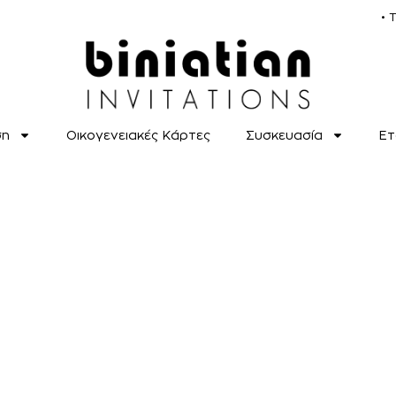
• 
ση
Οικογενειακές Κάρτες
Συσκευασία
Ετ